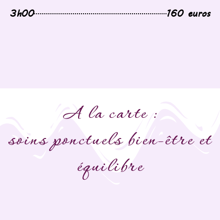
3h00
160 euros
A la carte :
soins ponctuels bien-être et
équilibre