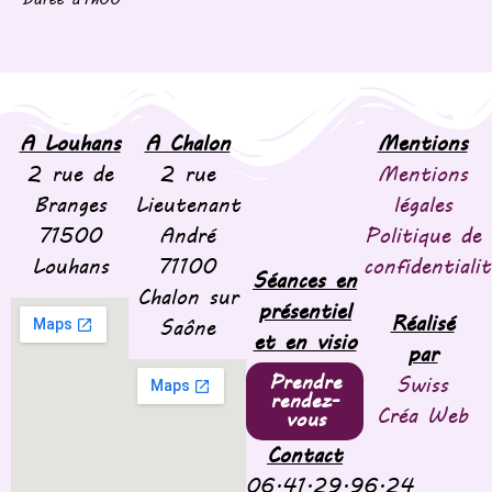
A Louhans
A Chalon
Mentions
2 rue de
2 rue
Mentions
Branges
Lieutenant
légales
71500
André
Politique de
Louhans
71100
confidentialit
Séances en
Chalon sur
présentiel
Réalisé
Saône
et en visio
par
Prendre
Swiss
rendez-
Créa Web
vous
Contact
06.41.29.96.24